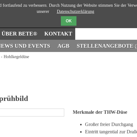
d fortlaufend zu verbessern. Durch Nutzung der Website stimmen Sie der Verw
unserer
Datenschutzerklärung
OK
ÜBER BETE®
KONTAKT
NEWS UND EVENTS
AGB
STELLENANGEBOTE (
- Hohlkegeldüse
Sprühbild
Merkmale der THW-Düse
Großer freier Durchgang
Eintritt tangential zur Dra