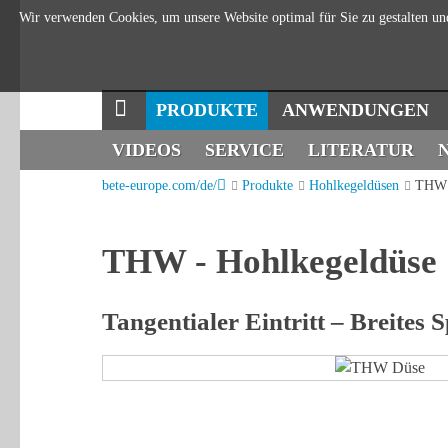
Wir verwenden Cookies, um unsere Website optimal für Sie zu gestalten un
NAVIGATION
PRODUKTE
ANWENDUNGEN
ÜBERSPRINGEN
NAVIGATION
VIDEOS
SERVICE
LITERATUR
bete-europe.com/de/
Produkte
Hohlkegeldüsen
THW 
ÜBERSPRINGEN
THW - Hohlkegeldüse
Tangentialer Eintritt – Breites 