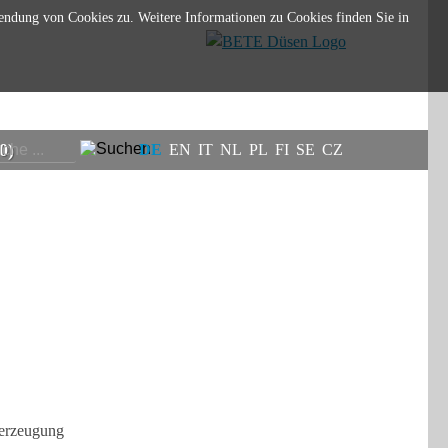
endung von Cookies zu. Weitere Informationen zu Cookies finden Sie in
0)
DE
EN
IT
NL
PL
FI
SE
CZ
llerzeugung