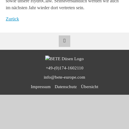
sowie unsere HydroClaw. Selbstverständlich werden wir auch
im nächsten Jahr wieder dort vertreten sein.
Zurück
+49-(0)174-1602110
info@bete-europe.com
Navigation
Impressum
Datenschutz
Übersicht
überspringen